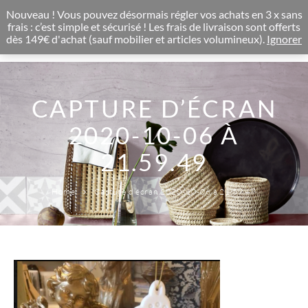
CONCEPT STORE BOHEME & DECORATION D'INTERIEUR
Nouveau ! Vous pouvez désormais régler vos achats en 3 x sans
0
frais : c’est simple et sécurisé ! Les frais de livraison sont offerts
dès 149€ d'achat (sauf mobilier et articles volumineux).
Ignorer
CAPTURE D’ÉCRAN
2020-10-06 À
21.59.49
Home
Capture d’écran 2020-10-06 à 21.59.49