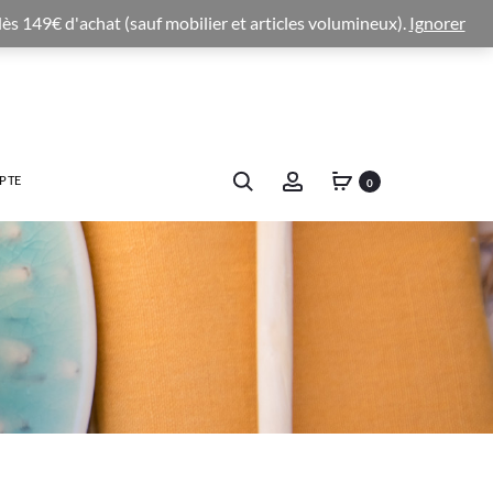
 dès 149€ d'achat (sauf mobilier et articles volumineux).
Ignorer
PTE
0