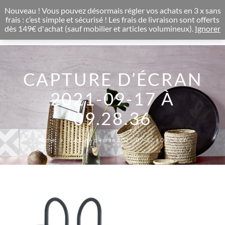
CONCEPT STORE BOHEME & DECORATION D'INTERIEUR
Nouveau ! Vous pouvez désormais régler vos achats en 3 x sans
0
frais : c’est simple et sécurisé ! Les frais de livraison sont offerts
dès 149€ d'achat (sauf mobilier et articles volumineux).
Ignorer
CAPTURE D’ÉCRAN
2021-09-17 À
09.28.36
Home
Capture d’écran 2021-09-17 à 09.28.36