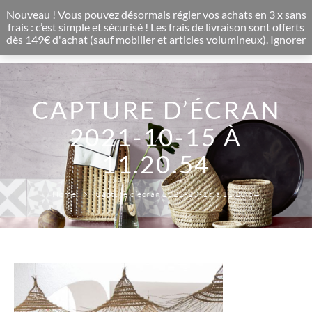
CONCEPT STORE BOHEME & DECORATION D'INTERIEUR
Nouveau ! Vous pouvez désormais régler vos achats en 3 x sans
0
frais : c’est simple et sécurisé ! Les frais de livraison sont offerts
dès 149€ d'achat (sauf mobilier et articles volumineux).
Ignorer
CAPTURE D’ÉCRAN
2021-10-15 À
11.20.54
Home
Capture d’écran 2021-10-15 à 11.20.54