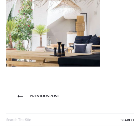
Navigation
PREVIOUS POST
de
l’article
Search
for: