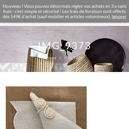
CONCEPT STORE BOHEME & DECORATION D'INTERIEUR
Nouveau ! Vous pouvez désormais régler vos achats en 3 x sans
0
frais : c’est simple et sécurisé ! Les frais de livraison sont offerts
dès 149€ d'achat (sauf mobilier et articles volumineux).
Ignorer
IMG_9373
Home
IMG_9373