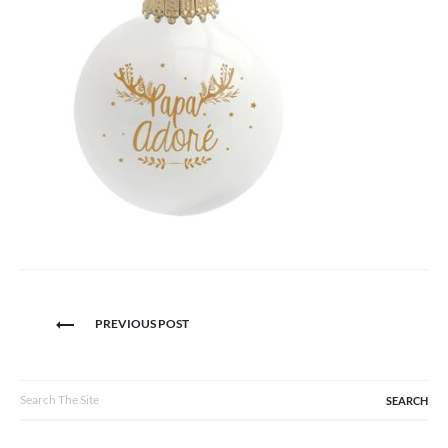
Navigation
PREVIOUS POST
de
l’article
Search
for: