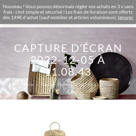
CONCEPT STORE BOHEME & DECORATION D'INTERIEUR
Nouveau ! Vous pouvez désormais régler vos achats en 3 x sans
0
frais : c’est simple et sécurisé ! Les frais de livraison sont offerts
dès 149€ d'achat (sauf mobilier et articles volumineux).
Ignorer
CAPTURE D’ÉCRAN
2022-12-05 À
11.08.43
Home
Capture d’écran 2022-12-05 à 11.08.43