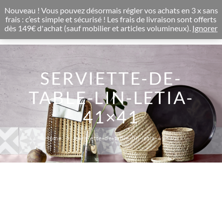
CONCEPT STORE BOHEME & DECORATION D'INTERIEUR
Nouveau ! Vous pouvez désormais régler vos achats en 3 x sans
0
frais : c’est simple et sécurisé ! Les frais de livraison sont offerts
dès 149€ d'achat (sauf mobilier et articles volumineux).
Ignorer
SERVIETTE-DE-
TABLE-LIN-LETIA-
41×41
Home
serviette-de-table-lin-letia-41×41