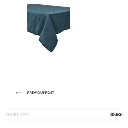
Navigation
PREVIOUS POST
de
l’article
Search
for: