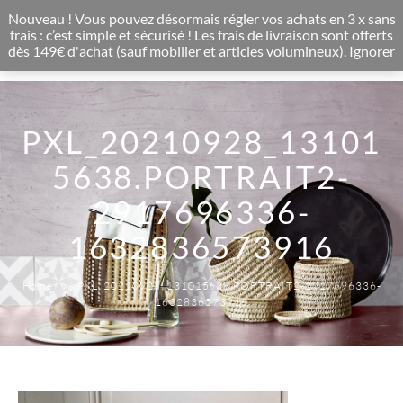
CONCEPT STORE BOHEME & DECORATION D'INTERIEUR
Nouveau ! Vous pouvez désormais régler vos achats en 3 x sans
0
frais : c’est simple et sécurisé ! Les frais de livraison sont offerts
dès 149€ d'achat (sauf mobilier et articles volumineux).
Ignorer
PXL_20210928_13101
5638.PORTRAIT2-
2917696336-
1632836573916
Home
PXL_20210928_131015638.PORTRAIT2-2917696336-
1632836573916