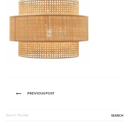
Navigation
PREVIOUS POST
de
l’article
Search
for: