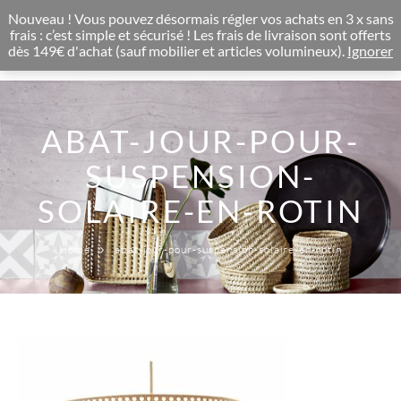
CONCEPT STORE BOHEME & DECORATION D'INTERIEUR
Nouveau ! Vous pouvez désormais régler vos achats en 3 x sans
0
frais : c’est simple et sécurisé ! Les frais de livraison sont offerts
dès 149€ d'achat (sauf mobilier et articles volumineux).
Ignorer
ABAT-JOUR-POUR-
SUSPENSION-
SOLAIRE-EN-ROTIN
Home
abat-jour-pour-suspension-solaire-en-rotin