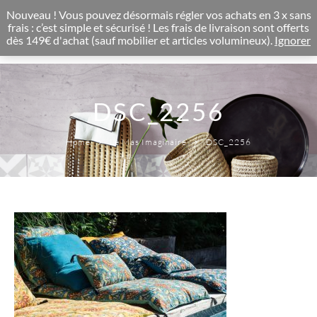
CONCEPT STORE BOHEME & DECORATION D'INTERIEUR
Nouveau ! Vous pouvez désormais régler vos achats en 3 x sans
0
frais : c’est simple et sécurisé ! Les frais de livraison sont offerts
dès 149€ d'achat (sauf mobilier et articles volumineux).
Ignorer
DSC_2256
Home
Le Mas Imaginaire
DSC_2256