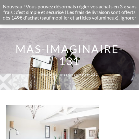
CONCEPT STORE BOHEME & DECORATION D'INTERIEUR
Nouveau ! Vous pouvez désormais régler vos achats en 3 x sans
0
frais : c’est simple et sécurisé ! Les frais de livraison sont offerts
dès 149€ d'achat (sauf mobilier et articles volumineux).
Ignorer
MAS-IMAGINAIRE-
131
Home
mas-imaginaire-131