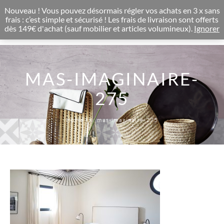
CONCEPT STORE BOHEME & DECORATION D'INTERIEUR
Nouveau ! Vous pouvez désormais régler vos achats en 3 x sans
0
frais : c’est simple et sécurisé ! Les frais de livraison sont offerts
dès 149€ d'achat (sauf mobilier et articles volumineux).
Ignorer
MAS-IMAGINAIRE-
275
Home
mas-imaginaire-275