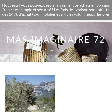
CONCEPT STORE BOHEME & DECORATION D'INTERIEUR
Nouveau ! Vous pouvez désormais régler vos achats en 3 x sans
0
frais : c’est simple et sécurisé ! Les frais de livraison sont offerts
dès 149€ d'achat (sauf mobilier et articles volumineux).
Ignorer
MAS-IMAGINAIRE-72
Home
mas-imaginaire-72