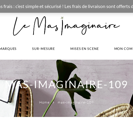
CONCEPT STORE BOHEME & DECORATION D'INTERIEUR
ais : c’est simple et sécurisé ! Les frais de livraison sont offerts
MARQUES
SUR-MESURE
MISES EN SCENE
MON COM
MAS-IMAGINAIRE-109
Home
mas-imaginaire-109