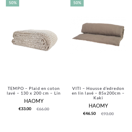
50%
50%
est :
était :
€9.50.
€19.00.
€9.00.
€19.00.
TEMPO – Plaid en coton
VITI – Housse d’edredon
lavé – 130 x 200 cm – Lin
en lin lavé – 85x200cm –
Kaki
HAOMY
HAOMY
Le
Le
€
33.00
€
66.00
Le
Le
€
46.50
€
93.00
prix
prix
prix
prix
actuel
initial
actuel
initial