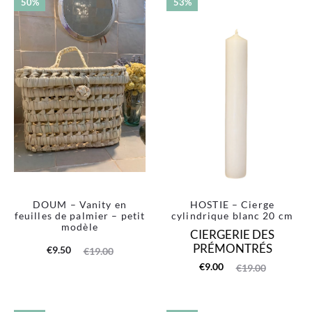
50%
53%
DOUM – Vanity en
HOSTIE – Cierge
feuilles de palmier – petit
cylindrique blanc 20 cm
modèle
CIERGERIE DES
PRÉMONTRÉS
Le
Le
€
9.50
€
19.00
Le
Le
€
9.00
€
19.00
prix
prix
prix
prix
actuel
initial
actuel
initial
est :
était :