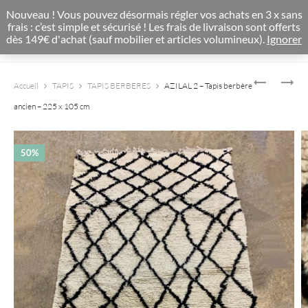
CONCEPT STORE BOHEME & DECORATION D'INTERIEUR
Nouveau ! Vous pouvez désormais régler vos achats en 3 x sans
0
frais : c’est simple et sécurisé ! Les frais de livraison sont offerts
dès 149€ d'achat (sauf mobilier et articles volumineux).
Ignorer
Product
PAMPILLE
DOTS
Accueil
TAPIS
TAPIS BERBERES
AZILAL 2 – Tapis berbère
–
–
navigat
PAMPILLE
TAPIS
ancien – 225 x 105 cm
DE
BERBÈRE
CIRE
ANCIEN
–
–
50%
COLORIS
140
BLANC
X
94
CM