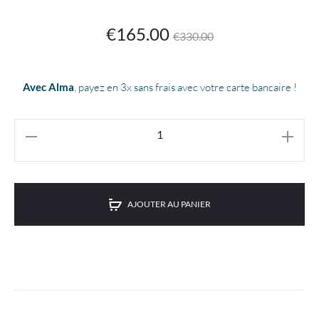
Le
Le
€
165.00
€
330.00
prix
prix
Avec Alma
, payez en 3x sans frais avec votre carte bancaire !
actuel
initial
est :
était :
€165.00.
€330.00.
AJOUTER AU PANIER