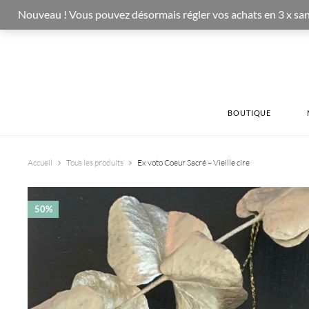
Nouveau ! Vous pouvez désormais régler vos achats en 3 x sans fr
BOUTIQUE
Accueil
Tous les produits
Ex voto Coeur Sacré – Vieille cire
50%