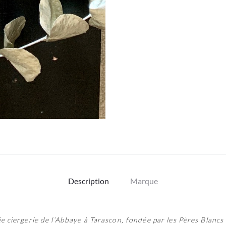
Description
Marque
ée ciergerie de l’Abbaye à Tarascon, fondée par les Pères Blanc