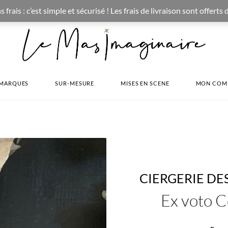
CONCEPT STORE BOHEME & DECORATION D'INTERIEUR
ais : c’est simple et sécurisé ! Les frais de livraison sont offerts
MARQUES
SUR-MESURE
MISES EN SCENE
MON COM
CIERGERIE D
Ex voto Co