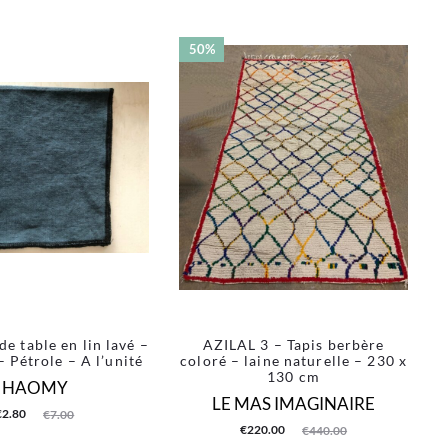
50%
de table en lin lavé –
AZILAL 3 – Tapis berbère
 Pétrole – A l’unité
coloré – laine naturelle – 230 x
130 cm
HAOMY
LE MAS IMAGINAIRE
Le
€
2.80
€
7.00
Le
Le
€
220.00
€
440.00
prix