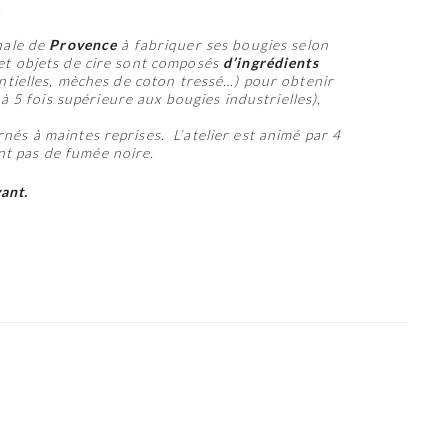
.
anale de
Provence
à fabriquer ses bougies selon
et objets de cire sont composés
d’ingrédients
sentielles, mèches de coton tressé…) pour obtenir
à 5 fois supérieure aux bougies industrielles),
nés à maintes reprises. L’atelier est animé par 4
ent pas de fumée noire.
ant.