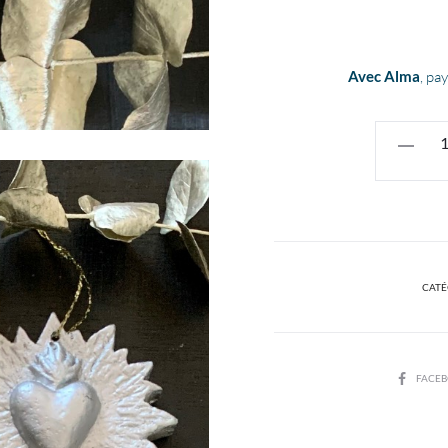
e
Avec Alma
, pa
€5
CATÉ
SHARE
FACE