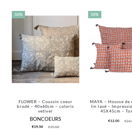
50%
50%
FLOWER – Coussin coeur
MAYA – Housse de 
brodé – 40x60cm – coloris
lin lavé – Impressi
vetiver
45X45cm – To
BONCOEURS
Le
Le
€
12.00
€
24.
Le
Le
€
19.50
€
39.00
prix
prix