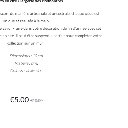
to en cire Ciergerie des Prémontrés
con, de manière artisanale et ancestrale, chaque pièce est
unique et réalisée à la main.
 le savoir-faire dans votre décoration de fin d’année avec cet
en cire. Il peut être suspendu, parfait pour compléter votre
collection sur un mur !
Dimensions : 10 cm.
Matière : cire.
Coloris : vieille cire.
Le
Le
€
5.00
€
10.00
prix
prix
tuel
initial