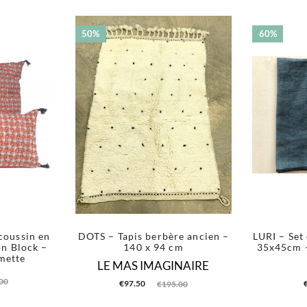
50%
60%
coussin en
DOTS – Tapis berbère ancien –
LURI – Set 
on Block –
140 x 94 cm
35x45cm –
mette
LE MAS IMAGINAIRE
00
Le
Le
Le
€
97.50
€
195.00
prix
prix
prix