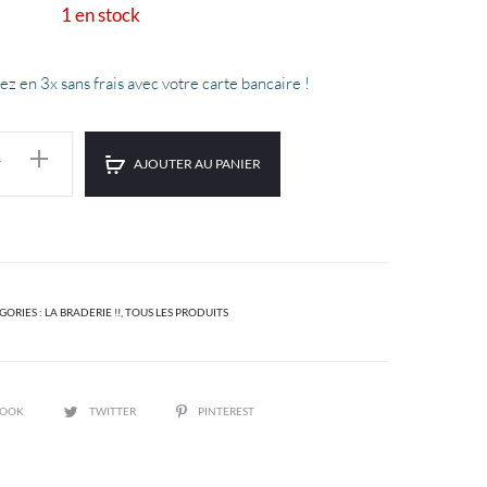
1 en stock
st :
était :
yez en 3x sans frais avec votre carte bancaire !
.00.
€10.00.
AJOUTER AU PANIER
GORIES :
LA BRADERIE !!
,
TOUS LES PRODUITS
BOOK
TWITTER
PINTEREST