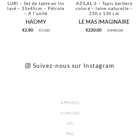
LURI – Set de table en lin
AZILAL 3 – Tapis berbère
lavé – 35x45cm – Pétrole
coloré – laine naturelle –
– A l’unité
230 x 130 cm
HAOMY
LE MAS IMAGINAIRE
Le
Le
Le
Le
€
2.80
€
220.00
€
7.00
€
440.00
prix
prix
prix
prix
actuel
initial
actuel
initial
est :
était :
est :
était :
Suivez-nous sur Instagram
€2.80.
€7.00.
€220.00.
€440.00.
A PROPOS
LIVRAISON
CGV
FAQ