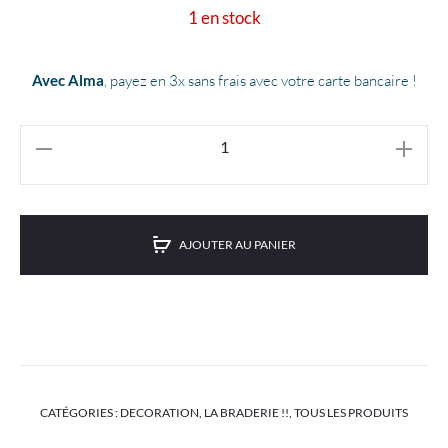
1 en stock
actuel
initial
est :
était :
Avec Alma
, payez en 3x sans frais avec votre carte bancaire !
€17.50.
€35.00.
AJOUTER AU PANIER
CATÉGORIES :
DECORATION
,
LA BRADERIE !!
,
TOUS LES PRODUITS