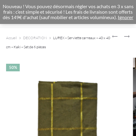
CONCEPT STORE BOHEME & DECORATION D'INTERIEUR
Nouveau ! Vous pouvez désormais régler vos achats en 3 x sans
0
frais : c’est simple et sécurisé ! Les frais de livraison sont offerts
dès 149€ d'achat (sauf mobilier et articles volumineux).
Ignorer
Product
HOSTIE
ETOILE
Accueil
DECORATION
LUREX – Serviette carreaux – 40 x 40
–
–
navigat
CIERGE
DÉCO
cm – Kaki – Set de 6 pièces
CYLINDRI
LUMINEUS
BLANC
ETOILE
20
40
50%
CM
LED
–
DORÉ
–
H.30CM