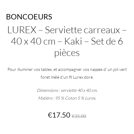
BONCOEURS
LUREX – Serviette carreaux –
40 x 40 cm – Kaki – Set de 6
pièces
Pour illuminer vos tables, et accompagner vos nappes d’ un joli vert
foret mêlé d’un fil Lurex doré.
Dimensions : serviette 40 x 40 cm.
Matière : 95 % Coton 5 % Lurex.
Le
Le
€
17.50
€
35.00
prix
prix