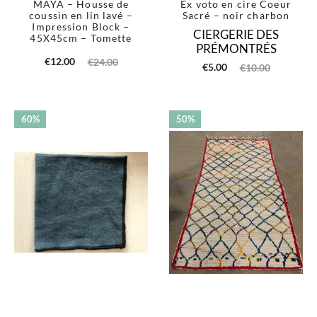
MAYA – Housse de
Ex voto en cire Coeur
coussin en lin lavé –
Sacré – noir charbon
Impression Block –
CIERGERIE DES
45X45cm – Tomette
PRÉMONTRÉS
Le
Le
€
12.00
€
24.00
Le
Le
€
5.00
€
10.00
prix
prix
prix
prix
actuel
initial
actuel
initial
60%
50%
est :
était :
est :
était :
€12.00.
€24.00.
€5.00.
€10.00.