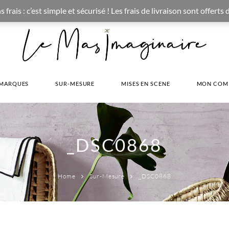
CONCEPT STORE BOHEME & DECORATION D'INTERIEUR
ais : c’est simple et sécurisé ! Les frais de livraison sont offerts
MARQUES
SUR-MESURE
MISES EN SCENE
MON COM
_DSC0868
Home
Sur-Mesure
_DSC0868