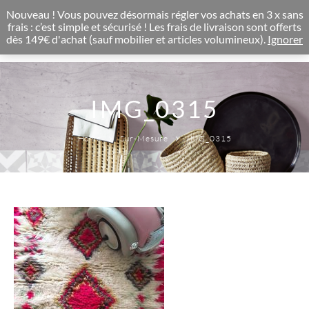
CONCEPT STORE BOHEME & DECORATION D'INTERIEUR
Nouveau ! Vous pouvez désormais régler vos achats en 3 x sans
0
frais : c’est simple et sécurisé ! Les frais de livraison sont offerts
dès 149€ d'achat (sauf mobilier et articles volumineux).
Ignorer
IMG_0315
Home
Sur-Mesure
IMG_0315