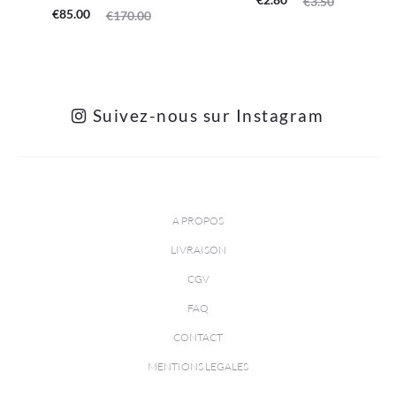
€
3.50
Le
Le
€
85.00
€
170.00
prix
prix
prix
prix
actuel
initial
actuel
initial
est :
était :
est :
était :
€2.80.
€3.50.
Suivez-nous sur Instagram
€85.00.
€170.00.
A PROPOS
LIVRAISON
CGV
FAQ
CONTACT
MENTIONS LEGALES