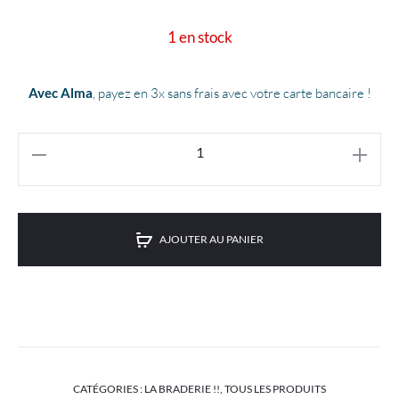
prix
prix
1 en stock
actuel
initial
est :
était :
Avec Alma
, payez en 3x sans frais avec votre carte bancaire !
€7.50.
€15.00.
AJOUTER AU PANIER
CATÉGORIES :
LA BRADERIE !!
,
TOUS LES PRODUITS